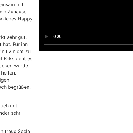
meinsam mit
ein Zuhause
sönliches Happy
kt sehr gut,
 hat. Für ihn
initiv nicht zu
l Keks geht es
packen würde.
helfen.
tigen
noch begrüßen,
auch mit
inder sehr
ch treue Seele