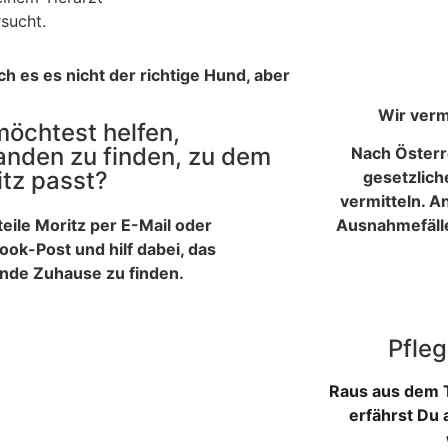
sucht.
ch es es nicht der richtige Hund, aber
Wir verm
öchtest helfen,
anden zu finden, zu dem
Nach Österr
tz passt?
gesetzlic
vermitteln. A
eile Moritz per E-Mail oder
Ausnahmefäll
ok-Post und hilf dabei, das
nde Zuhause zu finden.
Pfle
Raus aus dem T
erfährst Du 