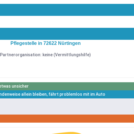
Pflegestelle in 72622 Nürtingen
Partnerorganisation: keine (Vermittlungshilfe)
 etwas unsicher
ndenweise allein bleiben, fährt problemlos mit im Auto