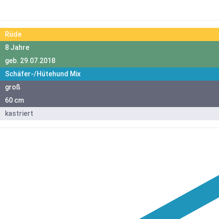
Rüde
8 Jahre
geb. 29.07.2018
Schäfer-/Hütehund Mix
groß
60 cm
kastriert